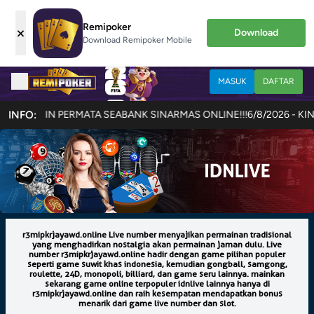
Remipoker
×
Download
Download Remipoker Mobile
MASUK
DAFTAR
 OCBC PANIN PERMATA SEABANK SINARMAS ONLINE!!!
INFO:
6/8/2026 - KI
r3mipkrjayawd.online Live number menyajikan permainan tradisional
yang menghadirkan nostalgia akan permainan jaman dulu. Live
number r3mipkrjayawd.online hadir dengan game pilihan populer
seperti game suwit khas indonesia, kemudian gongball, samgong,
roulette, 24D, monopoli, billiard, dan game seru lainnya. mainkan
sekarang game online terpopuler idnlive lainnya hanya di
r3mipkrjayawd.online dan raih kesempatan mendapatkan bonus
menarik dari game live number dan slot.