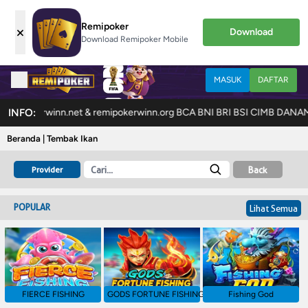
Remipoker
×
Download
Download Remipoker Mobile
MASUK
DAFTAR
remipokerwinn.net & remipokerwinn.org BCA BNI BRI BSI CIMB D
INFO:
Beranda | Tembak Ikan
Provider
Back
POPULAR
Lihat Semua
FIERCE FISHING
GODS FORTUNE FISHING
Fishing God