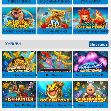
FIERCE FISHING
BAO CHUAN FISHING
STAR HUNTER
MONKEY KING FISHING
FA CHAI FISHING
GODS FORTUNE FISHING
JOKER FISH
Lihat Semua
Fish Hunting: Yao Qian Shu
Bird Paradise
Fish Hunter 2 EX - Pro
Fish Hunting: Da Sheng Nao Hai
Fish Hunting: Golden Toad
Fishermans Wharf