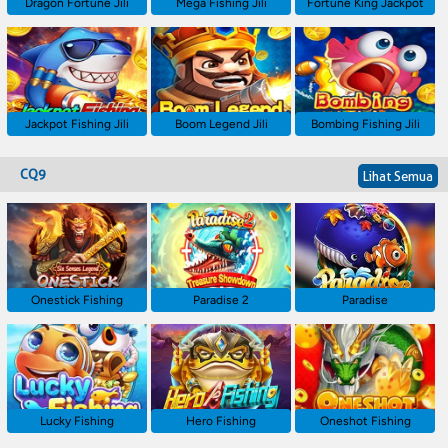
Dragon Fortune Jili
Mega Fishing Jili
Fortune King Jackpot
Jackpot Fishing Jili
Boom Legend Jili
Bombing Fishing Jili
CQ9
Lihat Semua
Onestick Fishing
Paradise 2
Paradise
Lucky Fishing
Hero Fishing
Oneshot Fishing